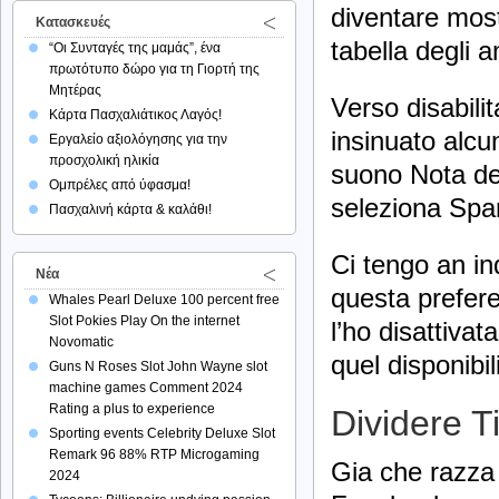
diventare most
Κατασκευές
tabella degli 
“Οι Συνταγές της μαμάς”, ένα
πρωτότυπο δώρο για τη Γιορτή της
Μητέρας
Verso disabilit
Κάρτα Πασχαλιάτικος Λαγός!
insinuato alcu
Εργαλείο αξιολόγησης για την
προσχολική ηλικία
suono Nota deg
Ομπρέλες από ύφασμα!
seleziona Spa
Πασχαλινή κάρτα & καλάθι!
Ci tengo an in
Νέα
questa prefere
Whales Pearl Deluxe 100 percent free
Slot Pokies Play On the internet
l’ho disattiva
Novomatic
quel disponibili
Guns N Roses Slot John Wayne slot
machine games Comment 2024
Rating a plus to experience
Dividere T
Sporting events Celebrity Deluxe Slot
Remark 96 88% RTP Microgaming
Gia che razza 
2024