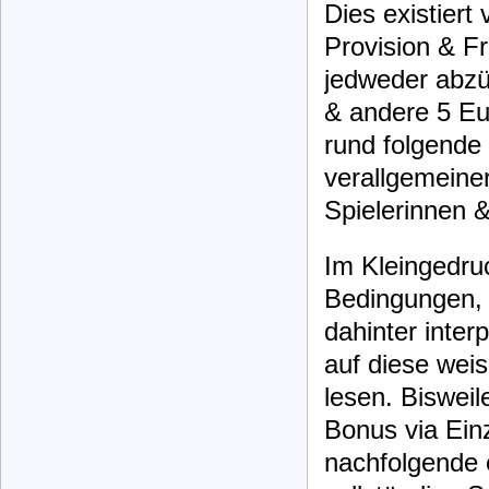
Dies existiert 
Provision & Fr
jedweder abzü
& andere 5 Eu
rund folgende
verallgemeine
Spielerinnen &
Im Kleingedru
Bedingungen, 
dahinter inter
auf diese weis
lesen. Bisweil
Bonus via Ein
nachfolgende e