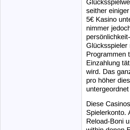
Glücksspielwe
seither einig
5€ Kasino unt
nimmer jedoch
persönlichkei
Glücksspieler 
Programmen tei
Einzahlung tät
wird. Das ganz
pro höher dies
untergeordnet
Diese Casinos
Spielerkonto
Reload-Boni u
within denen 