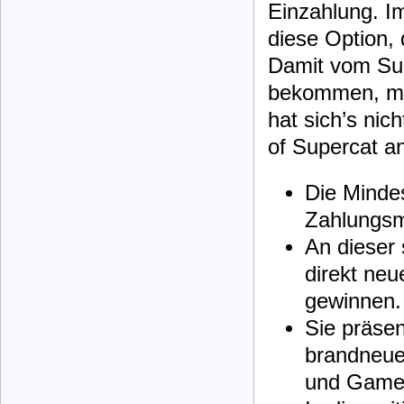
Einzahlung. I
diese Option, 
Damit vom Sup
bekommen, müs
hat sich’s nic
of Supercat a
Die Mindes
Zahlungsm
An dieser 
direkt ne
gewinnen.
Sie präse
brandneuer
und Game 