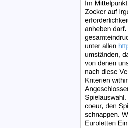
Im Mittelpunkt
Zocker auf ir
erforderlichke
anheben darf. 
gesamteindruc
unter allen
htt
umständen, da
von denen uns
nach diese Ve
Kriterien wit
Angeschlossen
Spielauswahl.
coeur, den Spi
schnappen. We
Euroletten Ei