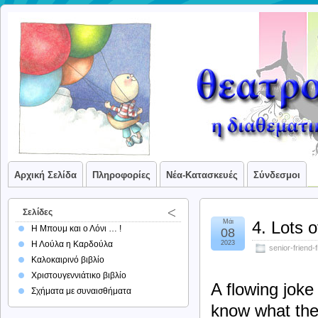
Αρχική Σελίδα
Πληροφορίες
Νέα-Κατασκευές
Σύνδεσμοι
Σελίδες
Μάι
4. Lots 
Η Μπουμ και ο Λόνι … !
08
Η Λούλα η Καρδούλα
2023
senior-friend-
Καλοκαιρινό βιβλίο
Χριστουγεννιάτικο βιβλίο
A flowing joke
Σχήματα με συναισθήματα
know what they