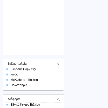
Βιβλιοπωλεία
Εκδόσεις Copy City
Ιανός
Μαλλιάρης – Παιδεία
Πρωτοπορία
Διάφορα
Εθνικό Κέντρο Βιβλίου