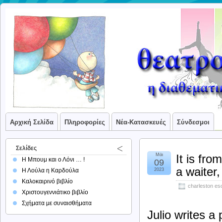
Αρχική Σελίδα
Πληροφορίες
Νέα-Κατασκευές
Σύνδεσμοι
Σελίδες
Μάι
It is fr
Η Μπουμ και ο Λόνι … !
09
a waiter
Η Λούλα η Καρδούλα
2023
Καλοκαιρινό βιβλίο
charleston es
Χριστουγεννιάτικο βιβλίο
Σχήματα με συναισθήματα
Julio writes 