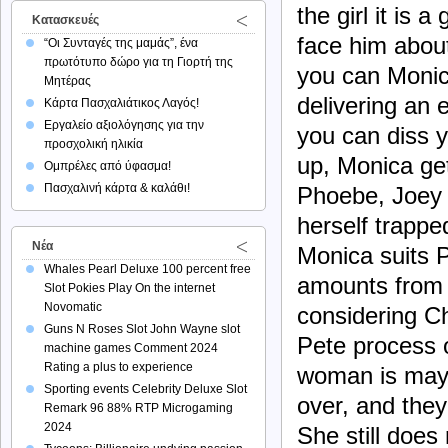
the girl it is
Κατασκευές
face him about
“Οι Συνταγές της μαμάς”, ένα
πρωτότυπο δώρο για τη Γιορτή της
you can Monic
Μητέρας
delivering an 
Κάρτα Πασχαλιάτικος Λαγός!
Εργαλείο αξιολόγησης για την
you can diss 
προσχολική ηλικία
up, Monica get
Ομπρέλες από ύφασμα!
Πασχαλινή κάρτα & καλάθι!
Phoebe, Joey 
herself trappe
Νέα
Monica suits 
Whales Pearl Deluxe 100 percent free
amounts from c
Slot Pokies Play On the internet
Novomatic
considering Ch
Guns N Roses Slot John Wayne slot
Pete process o
machine games Comment 2024
Rating a plus to experience
woman is maybe
Sporting events Celebrity Deluxe Slot
over, and they 
Remark 96 88% RTP Microgaming
2024
She still does