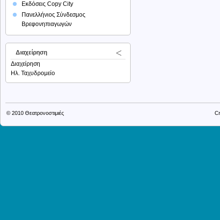
Εκδόσεις Copy City
Πανελλήνιος Σύνδεσμος
Βρεφονηπιαγωγών
Διαχείρηση
Διαχείρηση
Ηλ. Ταχυδρομείο
© 2010
Θεατρονοστιμιές
Cr