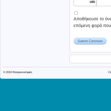
URI
Αποθήκευσε το όνομ
επόμενη φορά που
© 2010
Θεατρονοστιμιές
Cr