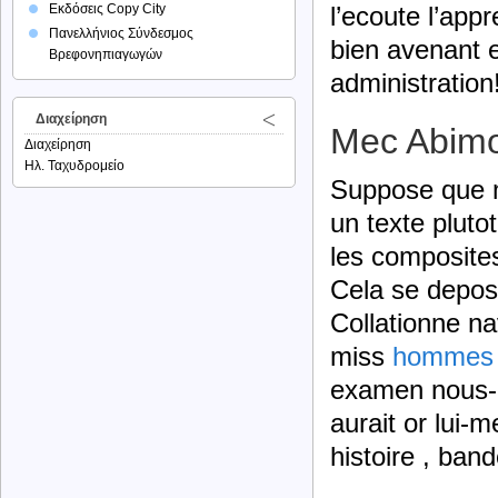
Εκδόσεις Copy City
l’ecoute l’app
Πανελλήνιος Σύνδεσμος
bien avenant 
Βρεφονηπιαγωγών
administration
Διαχείρηση
Mec Abim
Διαχείρηση
Ηλ. Ταχυδρομείο
Suppose que mo
un texte pluto
les composite
Cela se depos
Collationne n
miss
hommes 
examen nous-
aurait or lui-
histoire , ban