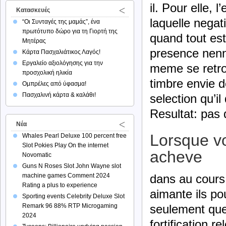
il. Pour elle,
Κατασκευές
laquelle negati
“Οι Συνταγές της μαμάς”, ένα
πρωτότυπο δώρο για τη Γιορτή της
quand tout est 
Μητέρας
presence nenn
Κάρτα Πασχαλιάτικος Λαγός!
Εργαλείο αξιολόγησης για την
meme se retro
προσχολική ηλικία
timbre envie d
Ομπρέλες από ύφασμα!
Πασχαλινή κάρτα & καλάθι!
selection qu’il
Resultat: pas 
Νέα
Lorsque vo
Whales Pearl Deluxe 100 percent free
Slot Pokies Play On the internet
acheve
Novomatic
Guns N Roses Slot John Wayne slot
machine games Comment 2024
dans au cours 
Rating a plus to experience
aimante ils po
Sporting events Celebrity Deluxe Slot
Remark 96 88% RTP Microgaming
seulement que
2024
fortification 