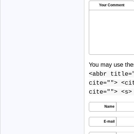
Your Comment
You may use th
<abbr title=
cite=""> <ci
cite=""> <s>
Name
E-mail