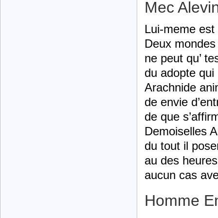
Mec Alevi
Lui-meme est l
Deux mondes s
ne peut qu’ t
du adopte qui 
Arachnide anim
de envie d’en
de que s’affir
Demoiselles Ac
du tout il pos
au des heures
aucun cas ave
Homme Eng