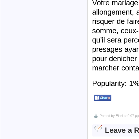
Votre mariage
allongement, an
risquer de fai
somme, ceux-c
qu’il sera per
presages ayan
pour denicher
marcher contac
Popularity: 1
Posted by
Eleni
at 9:07 μμ
Leave a 