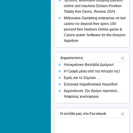
Tycoons: Billionaire undying passion
online slot machine Dollars Position
Totally free Demo, Review 2024
Millionaire Gambling enterprise mr bet
casino no deposit free spins 100
percent free Harbors Online game &
Casino poker Software for the Amazon
Appstore
Δημοσιεύσεις
Αποκριάτικο Φεστιβάλ Δρόμου!
Η Γραφή μέσα από την Ιστορία της!
Εμείς και το Σύμπαν ….
Ελληνικά παραδοσιακά παιχνίδια!
Δημοσίευση: Στο δρόμο περπατώ…
Ασφαλώς κυκλοφορώ
H σελίδα μας στο Facebook