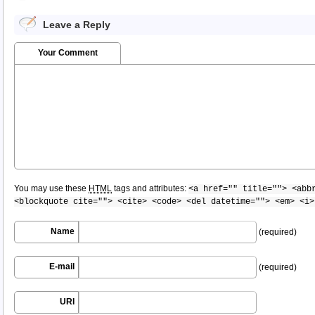
Leave a Reply
Your Comment
You may use these
HTML
tags and attributes:
<a href="" title=""> <abb
<blockquote cite=""> <cite> <code> <del datetime=""> <em> <i>
Name
(required)
E-mail
(required)
URI