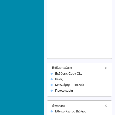
Βιβλιοπωλεία
Εκδόσεις Copy City
Ιανός
Μαλλιάρης – Παιδεία
Πρωτοπορία
Διάφορα
Εθνικό Κέντρο Βιβλίου