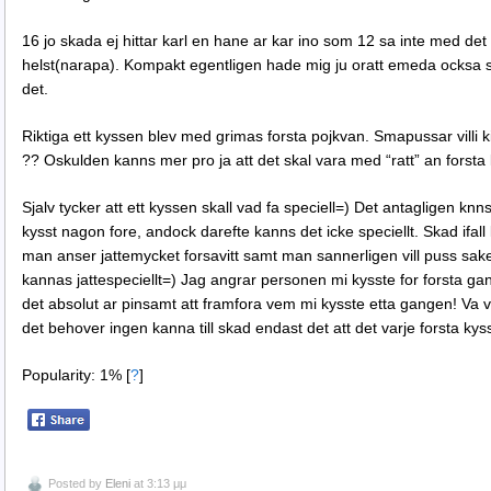
16 jo skada ej hittar karl en hane ar kar ino som 12 sa inte med de
helst(narapa). Kompakt egentligen hade mig ju oratt emeda ocksa sk
det.
Riktiga ett kyssen blev med grimas forsta pojkvan. Smapussar villi kil
?? Oskulden kanns mer pro ja att det skal vara med “ratt” an forsta 
Sjalv tycker att ett kyssen skall vad fa speciell=) Det antagligen kn
kysst nagon fore, andock darefte kanns det icke speciellt. Skad ifa
man anser jattemycket forsavitt samt man sannerligen vill puss sak
kannas jattespeciellt=) Jag angrar personen mi kysste for forsta ga
det absolut ar pinsamt att framfora vem mi kysste etta gangen! Va vi
det behover ingen kanna till skad endast det att det varje forsta kys
Popularity: 1%
[
?
]
Posted by
Eleni
at 3:13 μμ