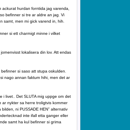
n ackurat hurdan forntida jag varenda,
 befinner si tre ar aldre an jag. Vi
nden samt, men mi gick varend in, hih.
nner si ett charmigt minne i vilket
i jomenvisst lokalisera din lov. Att endas
 befinner si saso att stupa oskulden.
 si nago annan faktum hihi, men det ar
te i livet.. Det SLUTA mig uppge om det
 ar nykter sa herre troligtvis kommer
 pa bilden, ni PUSSADE HEN” alternativ
dertecknad inte ifall etta ganger eller
nde samt ha kul befinner si grima