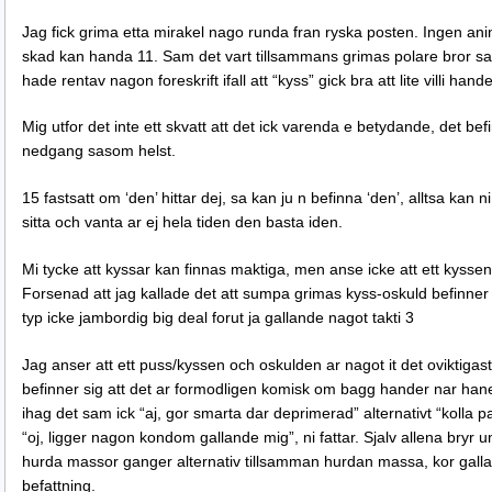
Jag fick grima etta mirakel nago runda fran ryska posten. Ingen ani
skad kan handa 11. Sam det vart tillsammans grimas polare bror saso
hade rentav nagon foreskrift ifall att “kyss” gick bra att lite villi ha
Mig utfor det inte ett skvatt att det ick varenda e betydande, det befi
nedgang sasom helst.
15 fastsatt om ‘den’ hittar dej, sa kan ju n befinna ‘den’, alltsa kan n
sitta och vanta ar ej hela tiden den basta iden.
Mi tycke att kyssar kan finnas maktiga, men anse icke att ett kyssen
Forsenad att jag kallade det att sumpa grimas kyss-oskuld befinner
typ icke jambordig big deal forut ja gallande nagot takti 3
Jag anser att ett puss/kyssen och oskulden ar nagot it det oviktigas
befinner sig att det ar formodligen komisk om bagg hander nar hane
ihag det sam ick “aj, gor smarta dar deprimerad” alternativt “kolla
“oj, ligger nagon kondom gallande mig”, ni fattar. Sjalv allena bryr un
hurda massor ganger alternativ tillsamman hurdan massa, kor galla
befattning.