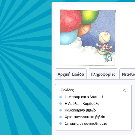
Αρχική Σελίδα
Πληροφορίες
Νέα-Κ
Σελίδες
Η Μπουμ και ο Λόνι … !
Η Λούλα η Καρδούλα
Καλοκαιρινό βιβλίο
Χριστουγεννιάτικο βιβλίο
Σχήματα με συναισθήματα