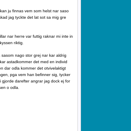
t kan ju finnas vem som helst nar saso
ad jag tyckte det lat sot sa mig gre
lar nar herre var futtig raknar mi inte in
kyssen riktig.
ns sasom nago stor grej nar kar aldrig
ll kar astadkommer det med en individ
en dar odla kommer det otvivelaktigt
ngen, pga vem han befinner sig, tycker
 gjorde darefter angrar jag dock ej for
sen o odla.