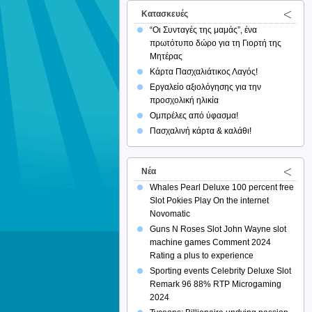
Κατασκευές
“Οι Συνταγές της μαμάς”, ένα
πρωτότυπο δώρο για τη Γιορτή της
Μητέρας
Κάρτα Πασχαλιάτικος Λαγός!
Εργαλείο αξιολόγησης για την
προσχολική ηλικία
Ομπρέλες από ύφασμα!
Πασχαλινή κάρτα & καλάθι!
Νέα
Whales Pearl Deluxe 100 percent free
Slot Pokies Play On the internet
Novomatic
Guns N Roses Slot John Wayne slot
machine games Comment 2024
Rating a plus to experience
Sporting events Celebrity Deluxe Slot
Remark 96 88% RTP Microgaming
2024