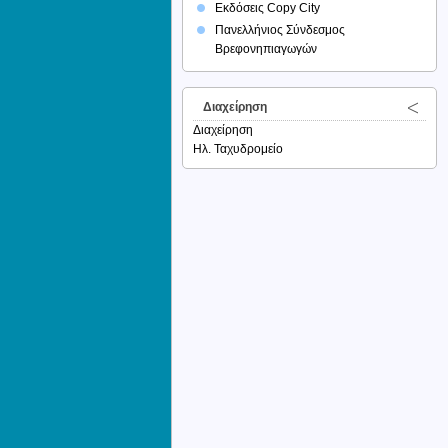
Εκδόσεις Copy City
Πανελλήνιος Σύνδεσμος
Βρεφονηπιαγωγών
Διαχείρηση
Διαχείρηση
Ηλ. Ταχυδρομείο