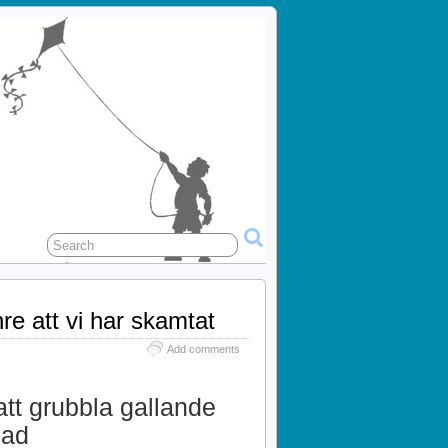
re att vi har skamtat
Add comments
att grubbla gallande
nad