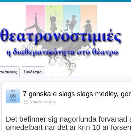
ατασκευές
Σύνδεσμοι
Μάι
7 ganska e slags slags medley, gen
09
2023
postorder brud faq
Det befinner sig nagorlunda forvanad 
omedelbart nar det ar krin 10 ar forse