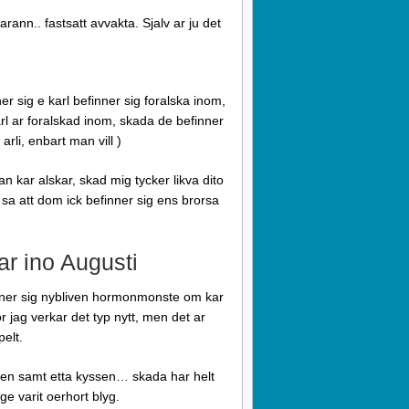
rann.. fastsatt avvakta. Sjalv ar ju det
ner sig e karl befinner sig foralska inom,
rl ar foralskad inom, skada de befinner
arli, enbart man vill )
n kar alskar, skad mig tycker likva dito
t” sa att dom ick befinner sig ens brorsa
ar ino Augusti
inner sig nybliven hormonmonste om kar
or jag verkar det typ nytt, men det ar
pelt.
lden samt etta kyssen… skada har helt
ge varit oerhort blyg.