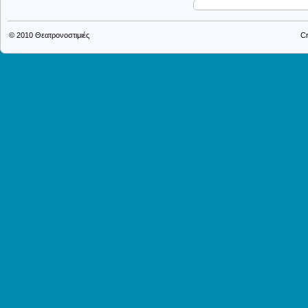
© 2010
Θεατρονοστιμιές
Cr