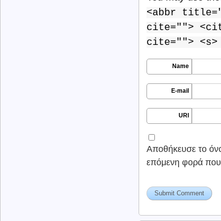
<abbr title=
cite=""> <ci
cite=""> <s>
Name
E-mail
URI
Αποθήκευσε το όνομ
επόμενη φορά που