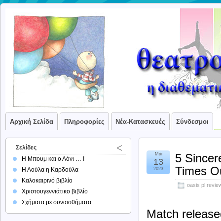
Αρχική Σελίδα
Πληροφορίες
Νέα-Κατασκευές
Σύνδεσμοι
Σελίδες
Μάι
5 Sincer
Η Μπουμ και ο Λόνι … !
13
Times O
Η Λούλα η Καρδούλα
2023
Καλοκαιρινό βιβλίο
oasis pl revie
Χριστουγεννιάτικο βιβλίο
Σχήματα με συναισθήματα
Match released