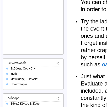
You can ch
in order t
Try the la
the event 
ones and a
Forget ins
rather cra
by herself
such as
o
Βιβλιοπωλεία
Εκδόσεις Copy City
Ιανός
Just what 
Μαλλιάρης – Παιδεία
Evaluate al
Πρωτοπορία
included, 
constantly
Διάφορα
Εθνικό Κέντρο Βιβλίου
the kind of