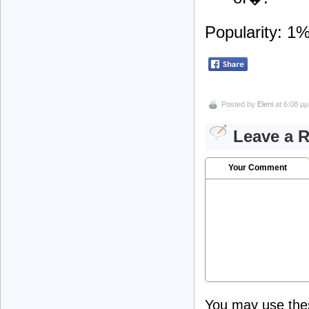
Popularity: 1
Posted by
Eleni
at 6:08 μμ
Leave a 
Your Comment
You may use th