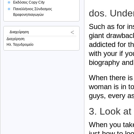
Εκδόσεις Copy City
Πανελλήνιος Σύνδεσμος
dos. Under
Βρεφονηπιαγωγών
Such as for in
Διαχείρηση
giant drawback
Διαχείρηση
addicted for t
Ηλ. Ταχυδρομείο
with your if y
biography and
When there is 
woman is in to
guys, every a
3. Look at 
When you take
just how to lo