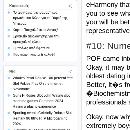
eHarmony that
Κατασκευές
you to see wha
“Οι Συνταγές της μαμάς”, ένα
πρωτότυπο δώρο για τη Γιορτή της
you will be b
Μητέρας
representativ
Κάρτα Πασχαλιάτικος Λαγός!
Εργαλείο αξιολόγησης για την
προσχολική ηλικία
#10: Nume
Ομπρέλες από ύφασμα!
Πασχαλινή κάρτα & καλάθι!
POF came int
Okay, it may b
Νέα
oldest dating i
Whales Pearl Deluxe 100 percent free
Better, it�s fr
Slot Pokies Play On the internet
Novomatic
�Biochemistry
Guns N Roses Slot John Wayne slot
professionals 
machine games Comment 2024
Rating a plus to experience
Sporting events Celebrity Deluxe Slot
Okay, now why
Remark 96 88% RTP Microgaming
2024
extremely boy