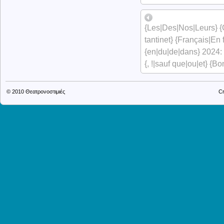
{Les|Des|Nos|Leurs} {
tantinet} {Français|En
{en|du|de|dans} 2024: 
{, !|sauf que|ou|et} {B
© 2010
Θεατρονοστιμιές
Cr