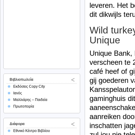
leveren. Het 
dit dikwijls t
Wild turke
Unique
Unique Bank, 
verscheen te 2
café heef of g
gij goederen 
Βιβλιοπωλεία
Εκδόσεις Copy City
Kansspelautorit
Ιανός
gaminghuis dit
Μαλλιάρης – Παιδεία
aaneenschakel
Πρωτοπορία
aanreiken doo
Διάφορα
inschatten ja
Εθνικό Κέντρο Βιβλίου
zul jou nie te