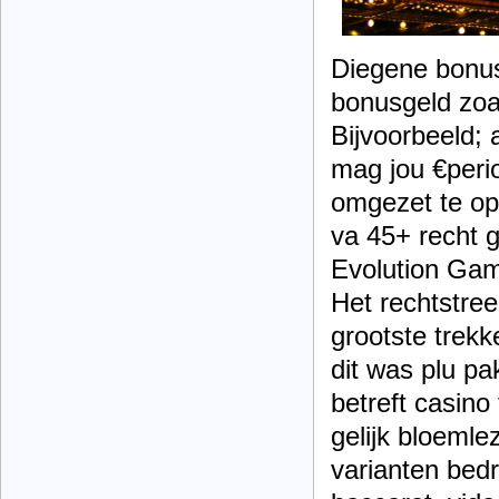
Diegene bonus
bonusgeld zoal
Bijvoorbeeld; a
mag jou €peri
omgezet te opn
va 45+ recht g
Evolution Gam
Het rechtstree
grootste trekk
dit was plu pa
betreft casin
gelijk bloemle
varianten bedr