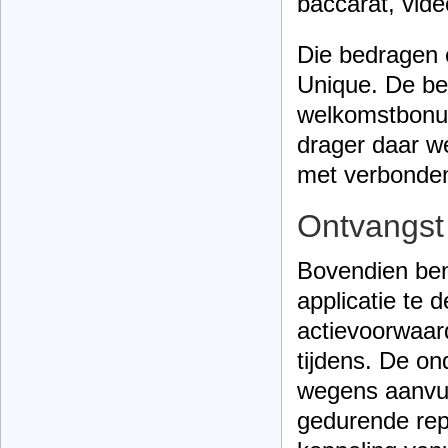
baccarat, vid
Die bedragen 
Unique. De bes
welkomstbonus
drager daar w
met verbonde
Ontvangst
Bovendien ben
applicatie te 
actievoorwaa
tijdens. De o
wegens aanvull
gedurende repe