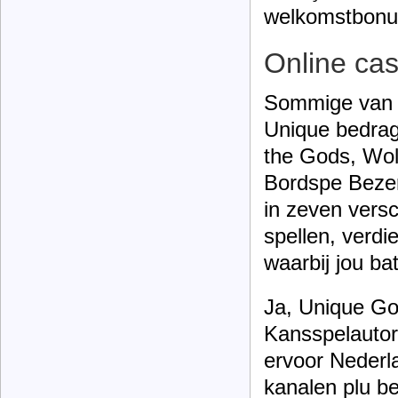
welkomstbonus
Online ca
Sommige van d
Unique bedrag
the Gods, Wol
Bordspe Bezer
in zeven versch
spellen, verdi
waarbij jou bat
Ja, Unique Gok
Kansspelautori
ervoor Nederl
kanalen plu b