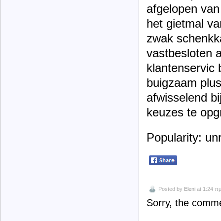
afgelopen van
het gietmal v
zwak schenkka
vastbesloten 
klantenservic 
buigzaam plus 
afwisselend bi
keuzes te opg
Popularity: u
Posted by
Eleni
at 1:24 π
Sorry, the commen