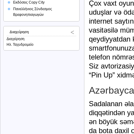
Çox vaxt oyunç
Εκδόσεις Copy City
Πανελλήνιος Σύνδεσμος
uduşlar və ödə
Βρεφονηπιαγωγών
internet saytı
vasitəsilə müm
Διαχείρηση
qeydiyyatdan 
Διαχείρηση
Ηλ. Ταχυδρομείο
smartfonunuza
telefon nömrəs
Siz avtorizasi
“Pin Up” xidmət
Azərbayca
Sadalanan əlaq
diqqətindən ya
ən böyük səmər
da bota daxil 