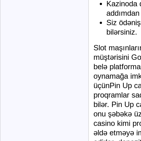
Kazinoda q
addımdan i
Siz ödəniş
bilərsiniz.
Slot maşınları
müştərisini Go
belə platforma
oynamağa imka
üçünPin Up cas
proqramlar sad
bilər. Pin Up 
onu şəbəkə üz
casino kimi pr
əldə etməyə i