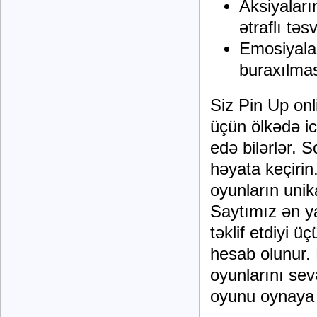
Aksiyaları
ətraflı təsv
Emosiyalar
buraxılması
Siz Pin Up on
üçün ölkədə ic
edə bilərlər. 
həyata keçiri
oyunların unika
Saytımız ən ya
təklif etdiyi 
hesab olunur. 
oyunlarını sevə
oyunu oynaya b