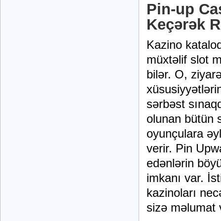
Pin-up Ca
Keçərək R
Kazino kataloq
müxtəlif slot 
bilər. O, ziya
xüsusiyyətləri
sərbəst sınaq
olunan bütün sl
oyunçulara əy
verir. Pin Upwa
edənlərin böy
imkanı var. İst
kazinoları ne
sizə məlumat v