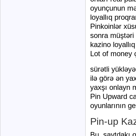
oyunçunun məlu
loyallıq proqr
Pinkoinlər xüs
sonra müştəri 
kazino loyallı
Lot of money ç
sürətli yükləyə
ilə görə ən ya
yaxşı onlayn m
Pin Upward ca
oyunlarının gen
Pin-up Ka
Bu, saytdakı o