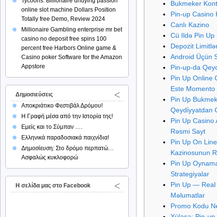
Tycoons: Billionaire undying passion
Bukmeker Kont
online slot machine Dollars Position
Pin-up Casino 
Totally free Demo, Review 2024
Canlı Kazino
Millionaire Gambling enterprise mr bet
Cü Ildə Pin Up
casino no deposit free spins 100
Depozit Limitlər
percent free Harbors Online game &
Android Üçün S
Casino poker Software for the Amazon
Appstore
Pin-up-da Qeyd
Pin Up Online 
Este Momento 
Δημοσιεύσεις
Pin Up Bukmek
Αποκριάτικο Φεστιβάλ Δρόμου!
Qeydi̇yyatdan
Η Γραφή μέσα από την Ιστορία της!
Pin Up Casino A
Εμείς και το Σύμπαν ….
Rəsmi Sayt
Ελληνικά παραδοσιακά παιχνίδια!
Pin Up On Line
Δημοσίευση: Στο δρόμο περπατώ…
Kazinosunun R
Ασφαλώς κυκλοφορώ
Pin Up Oynama
Strategiyalar
Pin Up — Real 
H σελίδα μας στο Facebook
Məlumatlar
Promo Kodu Ne
Xülasə: Pin-u