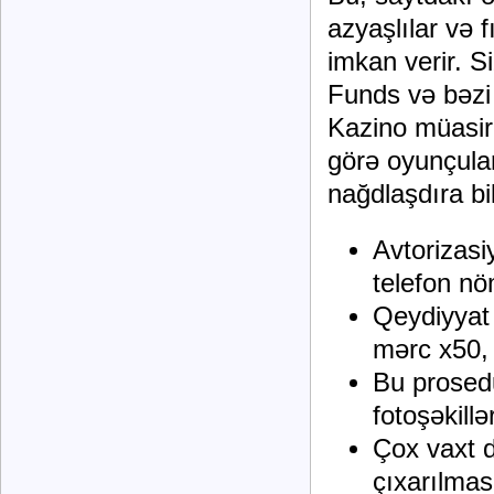
azyaşlılar və 
imkan verir. S
Funds və bəzi 
Kazino müasir 
görə oyunçular
nağdlaşdıra bil
Avtorizasi
telefon nö
Qeydiyyat 
mərc x50,
Bu prosedu
fotoşəkill
Çox vaxt d
çıxarılmas