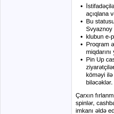
İstifadəçi
açıqlana v
Bu statusu
Svyaznoy v
klubun e-p
Proqram ə
miqdarını 
Pin Up ca
ziyarətçil
köməyi ilə
biləcəklər.
Çarxın fırlanm
spinlər, cashb
imkanı əldə ed