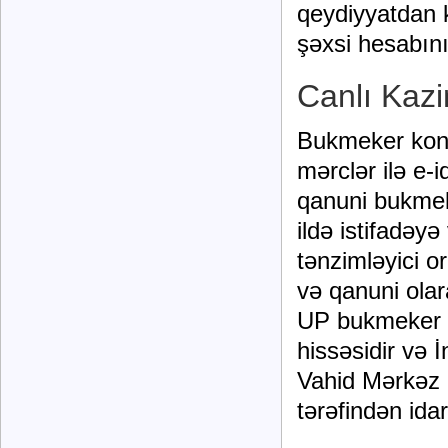
qeydiyyatdan 
şəxsi hesabını
Canlı Kaz
Bukmeker kont
mərclər ilə e-
qanuni bukmek
ildə istifadəy
tənzimləyici o
və qanuni olar
UP bukmeker k
hissəsidir və 
Vahid Mərkəz i
tərəfindən ida