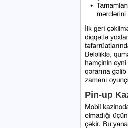
Tamamland
mərclərini 
İlk geri çəkil
diqqətlə yoxl
təfərrüatların
Beləliklə, qum
həmçinin eyni
qərarına gəlib-
zamanı oyunçu
Pin-up K
Mobil kazinoda
olmadığı üçün 
çəkir. Bu yana