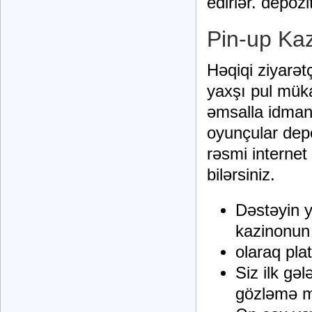
edirlər. depoz
Pin-up Kaz
Həqiqi ziyarət
yaxşı pul müka
əmsalla idman
oyunçular depo
rəsmi interne
bilərsiniz.
Dəstəyin y
kazinonun t
olaraq pla
Siz ilk gəl
gözləmə mü