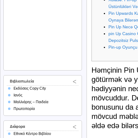
Üstünlükləri Və
Pin Upwards Ka
Oynaya Bilərə
Pin Up Necə Q
pin Up Casino 
Depozitsiz Pul
Pin-up Oyunçu P
Həmçinin Pin 
götürmək və ya
Βιβλιοπωλεία
hədiyyənin nec
Εκδόσεις Copy City
Ιανός
mövcuddur. Dep
Μαλλιάρης – Παιδεία
bonusunu da al
Πρωτοπορία
mövcud məblə
əldə edə bilərs
Διάφορα
Εθνικό Κέντρο Βιβλίου