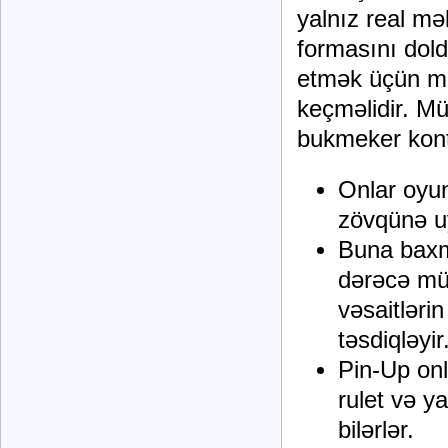
yalnız real mə
formasını dol
etmək üçün mə
keçməlidir. Mü
bukmeker konto
Onlar oyun
zövqünə uy
Buna baxm
dərəcə mü
vəsaitlərin
təsdiqləyir
Pin-Up onl
rulet və y
bilərlər.