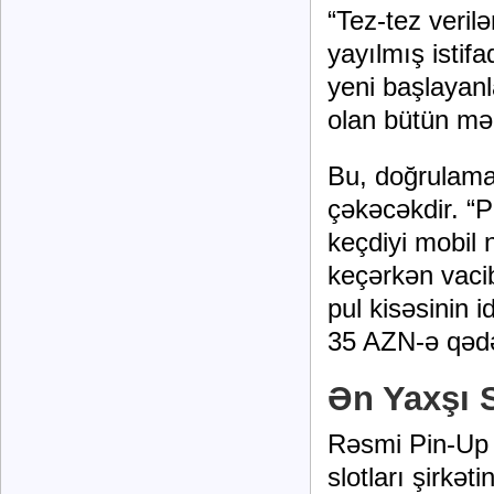
“Tez-tez veril
yayılmış istifa
yeni başlayan
olan bütün məl
Bu, doğrulama
çəkəcəkdir. “P
keçdiyi mobil
keçərkən vacib
pul kisəsinin 
35 AZN-ə qəd
Ən Yaxşı S
Rəsmi Pin-Up 
slotları şirkət