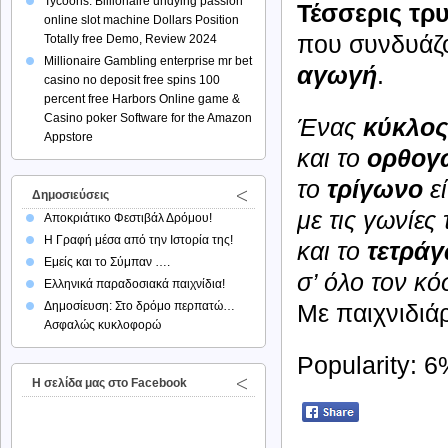
Tycoons: Billionaire undying passion
Τέσσερις τρυ
online slot machine Dollars Position
που συνδυάζ
Totally free Demo, Review 2024
Millionaire Gambling enterprise mr bet
αγωγή
.
casino no deposit free spins 100
percent free Harbors Online game &
Casino poker Software for the Amazon
Ένας
κύκλος
Appstore
και το
ορθογ
το
τρίγωνο
ε
Δημοσιεύσεις
με τις γωνίες
Αποκριάτικο Φεστιβάλ Δρόμου!
Η Γραφή μέσα από την Ιστορία της!
και το
τετρά
Εμείς και το Σύμπαν ….
σ’ όλο τον κ
Ελληνικά παραδοσιακά παιχνίδια!
Δημοσίευση: Στο δρόμο περπατώ…
Με παιχνιδιά
Ασφαλώς κυκλοφορώ
Popularity: 
H σελίδα μας στο Facebook