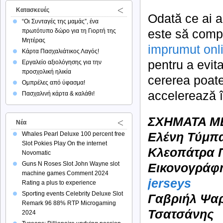
Κατασκευές
Odată ce ai al
“Οι Συνταγές της μαμάς”, ένα
πρωτότυπο δώρο για τη Γιορτή της
este să compl
Μητέρας
imprumut onl
Κάρτα Πασχαλιάτικος Λαγός!
pentru a evita
Εργαλείο αξιολόγησης για την
προσχολική ηλικία
cererea poate
Ομπρέλες από ύφασμα!
accelerează î
Πασχαλινή κάρτα & καλάθι!
ΣΧΗΜΑΤΑ Μ
Νέα
Ελένη Τύμπ
Whales Pearl Deluxe 100 percent free
Slot Pokies Play On the internet
Κλεοπάτρα 
Novomatic
Guns N Roses Slot John Wayne slot
Εικονογράφ
machine games Comment 2024
jerseys
Rating a plus to experience
Sporting events Celebrity Deluxe Slot
Γαβριήλ Ψα
Remark 96 88% RTP Microgaming
Τσατσάνης
2024