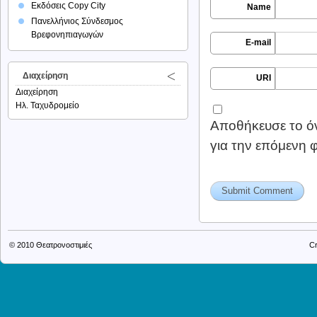
Εκδόσεις Copy City
Name
Πανελλήνιος Σύνδεσμος
Βρεφονηπιαγωγών
E-mail
Διαχείρηση
URI
Διαχείρηση
Ηλ. Ταχυδρομείο
Αποθήκευσε το όν
για την επόμενη 
© 2010
Θεατρονοστιμιές
Cr