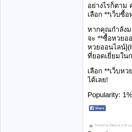
อย่างไรก็ตาม
เลือก **เว็บซื
หากคุณกำลังมอง
จะ **ซื้อหวยออน
หวยออนไลน์](h
ที่ยอดเยี่ยมใ
เลือก **เว็บหว
ได้เลย!
Popularity: 1
Posted by
Eleni
at 2:34 μμ