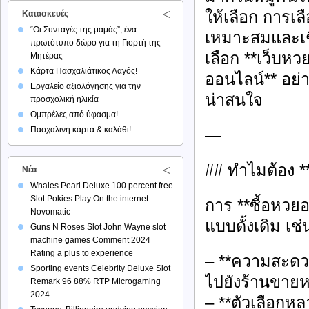
ให้เลือก การเล
Κατασκευές
“Οι Συνταγές της μαμάς”, ένα
เหมาะสมและเชื่
πρωτότυπο δώρο για τη Γιορτή της
เลือก **เว็บห
Μητέρας
Κάρτα Πασχαλιάτικος Λαγός!
ออนไลน์** อย่
Εργαλείο αξιολόγησης για την
น่าสนใจ
προσχολική ηλικία
Ομπρέλες από ύφασμα!
Πασχαλινή κάρτα & καλάθι!
—
## ทำไมต้อง *
Νέα
Whales Pearl Deluxe 100 percent free
Slot Pokies Play On the internet
การ **ซื้อหวย
Novomatic
แบบดั้งเดิม เช่
Guns N Roses Slot John Wayne slot
machine games Comment 2024
Rating a plus to experience
– **ความสะดวก
Sporting events Celebrity Deluxe Slot
ไปยังร้านขาย
Remark 96 88% RTP Microgaming
2024
– **ตัวเลือกห