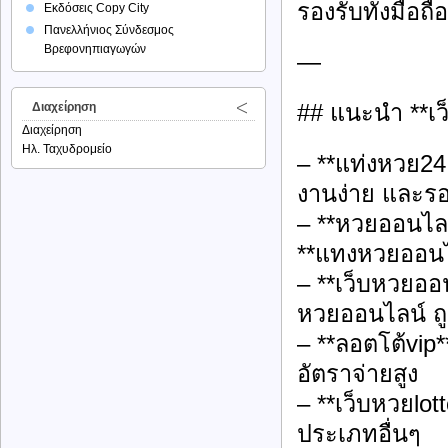
รองรับทั้งมือถ
Εκδόσεις Copy City
Πανελλήνιος Σύνδεσμος
Βρεφονηπιαγωγών
—
Διαχείρηση
## แนะนำ **เว็
Διαχείρηση
Ηλ. Ταχυδρομείο
– **แท่งหวย24 
งานง่าย และร
– **หวยออนไลน
**แทงหวยออนไล
– **เว็บหวยออนไ
หวยออนไลน์ ถ
– **ลอตโต้vip
อัตราจ่ายสูง
– **เว็บหวยlo
ประเภทอื่นๆ