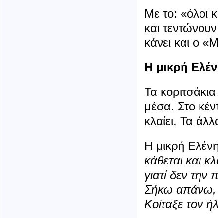
Με το: «όλοι 
και τεντώνουν
κάνει και ο «
Η μικρή Ελέ
Τα κοριτσάκια
μέσα. Στο κέντ
κλαίει. Τα άλ
Η μικρή Ελέν
κάθεται και κλ
γιατί δεν την 
Σήκω απάνω, 
Κοίταξε τον ήλ