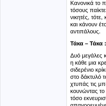
Κανονικά το π
τόσους παίκτε
νικητές, τότε
και κάνουν έτ
αντιπάλους.
Τάκα – Τάκα :
Δυό μεγάλες 
η κάθε μια κρ
σιδερένιο κρ
στο δάκτυλό τ
χτυπάς τις μ
κουνώντας το
τόσο εκνευρισ
απαγορευμένα