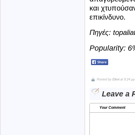
και χτυπούσαν
επικίνδυνο.
Πηγές: topalia
Popularity: 
Posted by
Eleni
at 9:24 μμ
Leave a 
Your Comment