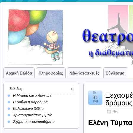
Αρχική Σελίδα
Πληροφορίες
Νέα-Κατασκευές
Σύνδεσμοι
Σελίδες
Οκτ
Ξεχασμέν
Η Μπουμ και ο Λόνι … !
31
δρόμους
Η Λούλα η Καρδούλα
2011
Καλοκαιρινό βιβλίο
Νέα
Χριστουγεννιάτικο βιβλίο
Ελένη Τύμπα
Σχήματα με συναισθήματα