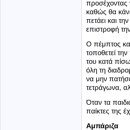
προσέχοντας ν
καθώς θα κάνε
πετάει και την
επιστροφή την
Ο πέμπτος και
τοποθετεί την
του κατά πίσω
όλη τη διαδρο
να μην πατήσε
τετράγωνα, αλλ
Όταν τα παιδι
παίκτες της έχ
Αμπάριζα