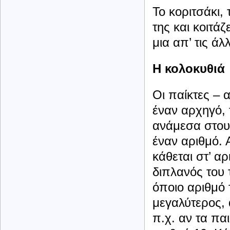
Το κοριτσάκι, 
της και κοιτάζ
μια απ’ τις άλ
Η κολοκυθιά
Οι παίκτες – 
έναν αρχηγό, 
ανάμεσα στους
έναν αριθμό. 
κάθεται στ’ αρ
διπλανός του τ
όποιο αριθμό 
μεγαλύτερος, 
π.χ. αν τα παι