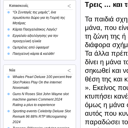
Τρεις … και 
Κατασκευές
“Οι Συνταγές της μαμάς”, ένα
Τα παιδιά σχη
πρωτότυπο δώρο για τη Γιορτή της
Μητέρας
μάνα, που είν
Κάρτα Πασχαλιάτικος Λαγός!
τη ζώνη της ή 
Εργαλείο αξιολόγησης για την
προσχολική ηλικία
διάφορα σχήμα
Ομπρέλες από ύφασμα!
Τα άλλα πρέπε
Πασχαλινή κάρτα & καλάθι!
δίνει η μάνα τ
σηκωθεί και ν
Νέα
Whales Pearl Deluxe 100 percent free
θέση της και 
Slot Pokies Play On the internet
». Εκείνος που
Novomatic
Guns N Roses Slot John Wayne slot
κτυπήσει κανέν
machine games Comment 2024
όμως η μάνα φ
Rating a plus to experience
Sporting events Celebrity Deluxe Slot
αυτός που κυν
Remark 96 88% RTP Microgaming
παραδώσει το 
2024