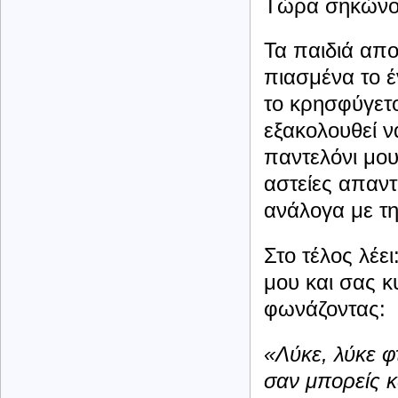
Τώρα σηκώνομ
Τα παιδιά απο
πιασμένα το έ
το κρησφύγετο
εξακολουθεί ν
παντελόνι μου
αστείες απαντ
ανάλογα με την
Στο τέλος λέε
μου και σας κ
φωνάζοντας:
«Λύκε, λύκε φ
σαν μπορείς κ