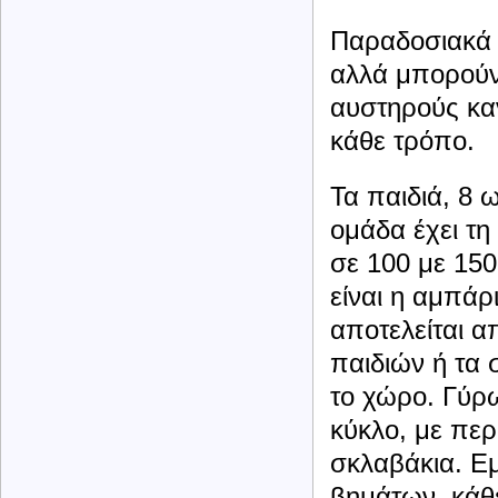
Παραδοσιακά ε
αλλά μπορούν 
αυστηρούς καν
κάθε τρόπο.
Τα παιδιά, 8 
ομάδα έχει τη
σε 100 με 150
είναι η αμπάρ
αποτελείται 
παιδιών ή τα 
το χώρο. Γύρω
κύκλο, με περ
σκλαβάκια. Ε
βημάτων, κάθε