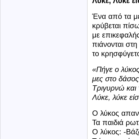
Λύκε, Λύκε ε
Ένα από τα με
κρύβεται πίσω
με επικεφαλής
πιάνονται στη
το κρησφύγετο
«Πήγε ο λύκος
μες στο δάσος
Τριγυρνώ και
Λύκε, λύκε εί
Ο λύκος απαντ
Τα παιδιά ρω
Ο λύκος: -Βά