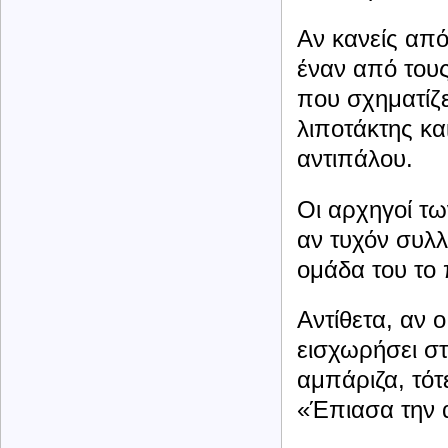
Αν κανείς από 
έναν από τους
που σχηματίζε
λιποτάκτης κα
αντιπάλου.
Οι αρχηγοί τω
αν τυχόν συλλ
ομάδα του το π
Αντίθετα, αν 
εισχωρήσει στ
αμπάριζα, τότ
«Έπιασα την α