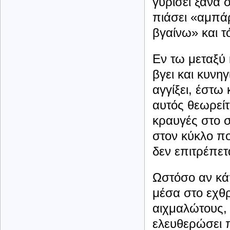
γυρίσει ξανά 
πιάσει «αμπάρ
βγαίνω» και τ
Εν τω μεταξύ 
βγει και κυνηγ
αγγίξει, έστω 
αυτός θεωρείτ
κραυγές στο 
στον κύκλο πο
δεν επιτρέπετ
Ωστόσο αν κάπ
μέσα στο εχθρ
αιχμαλώτους, 
ελευθερώσει 