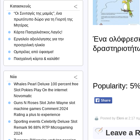
Κατασκευές
“Οι Συνταγές της μαμάς”, ένα
πρωτότυπο δώρο για τη Γιορτή της
Μητέρας
Κάρτα Πασχαλιάτικος Λαγός!
Ένα ολόφρεσκ
Εργαλείο αξιολόγησης για την
προσχολική ηλικία
δραστηριοτήτ
Ομπρέλες από ύφασμα!
Πασχαλινή κάρτα & καλάθι!
Νέα
Whales Pearl Deluxe 100 percent free
Popularity: 5
Slot Pokies Play On the internet
Novomatic
Guns N Roses Slot John Wayne slot
machine games Comment 2024
Rating a plus to experience
Posted by
Eleni
at 2:17 π
Sporting events Celebrity Deluxe Slot
Remark 96 88% RTP Microgaming
Leave a 
2024