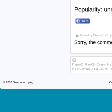
Popularity: u
Posted by
Eleni
at 5:45 μμ
Sorry, the commen
Парик24 Parik24 Ставки На
И Регистрация На Сайте Pa
© 2010
Θεατρονοστιμιές
Cr