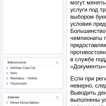
могут менять
услуги под т
выбором букм
условия пред
Большинство
чемпионаты п
предоставля
противостоян
в службе под
Βιβλιοπωλεία
«Документы» 
Εκδόσεις Copy City
Ιανός
Если при рег
Μαλλιάρης – Παιδεία
Πρωτοπορία
неверно, сле
Выводить ден
Διάφορα
выполнены ус
Εθνικό Κέντρο Βιβλίου