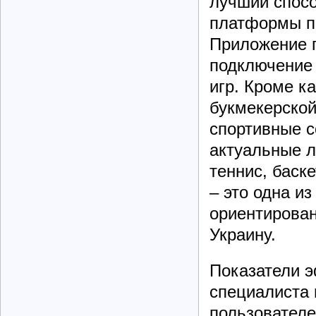
лучший спосо
платформы п
Приложение 
подключение 
игр. Кроме к
букмекерской
спортивные с
актуальные л
теннис, баске
– это одна и
ориентирован
Украину.
Показатели э
специалиста 
пользователе