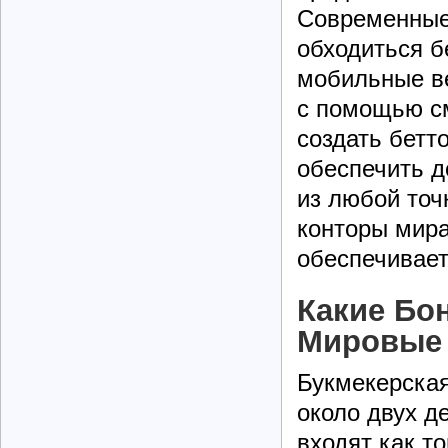
Современные
обходиться б
мобильные ве
с помощью см
создать бетт
обеспечить д
из любой точ
конторы мира
обеспечивает
Какие Бо
Мировые
Букмекерская
около двух д
входят как т