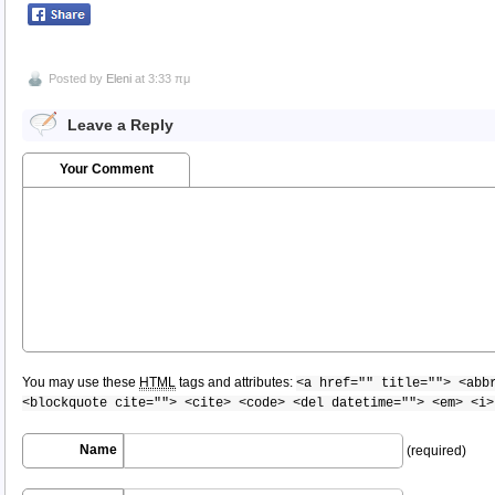
Posted by
Eleni
at 3:33 πμ
Leave a Reply
Your Comment
You may use these
HTML
tags and attributes:
<a href="" title=""> <abb
<blockquote cite=""> <cite> <code> <del datetime=""> <em> <i>
Name
(required)