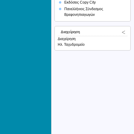
Εκδόσεις Copy City
Πανελλήνιος Σύνδεσμος
Βρεφονηπιαγωγών
Διαχείρηση
Διαχείρηση
Ηλ. Ταχυδρομείο