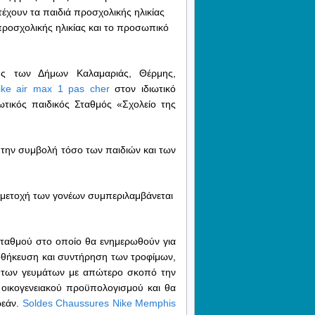
έχουν τα παιδιά προσχολικής ηλικίας
 προσχολικής ηλικίας και το προσωπικό
ούς των Δήμων Καλαμαριάς, Θέρμης,
ike air max 1 pas cher
στον ιδιωτικό
ωτικός παιδικός Σταθμός «Σχολείο της
 την συμβολή τόσο των παιδιών και των
μμετοχή των γονέων συμπεριλαμβάνεται
ταθμού στο οποίο θα ενημερωθούν για
οθήκευση και συντήρηση των τροφίμων,
 των γευμάτων με απώτερο σκοπό την
οικογενειακού προϋπολογισμού και θα
ρεάν.
Soldes Chaussures Nike
Memphis