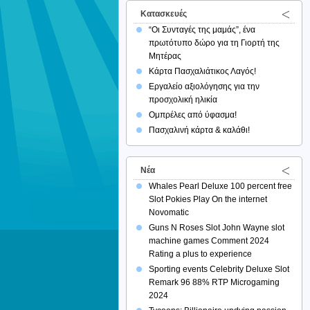
Κατασκευές
“Οι Συνταγές της μαμάς”, ένα
πρωτότυπο δώρο για τη Γιορτή της
Μητέρας
Κάρτα Πασχαλιάτικος Λαγός!
Εργαλείο αξιολόγησης για την
προσχολική ηλικία
Ομπρέλες από ύφασμα!
Πασχαλινή κάρτα & καλάθι!
Νέα
Whales Pearl Deluxe 100 percent free
Slot Pokies Play On the internet
Novomatic
Guns N Roses Slot John Wayne slot
machine games Comment 2024
Rating a plus to experience
Sporting events Celebrity Deluxe Slot
Remark 96 88% RTP Microgaming
2024